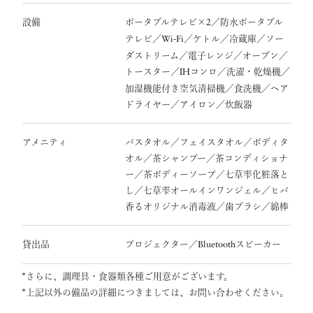
設備
ポータブルテレビ×
／防水ポータブル
2
テレビ／
／ケトル／冷蔵庫／ソー
Wi-Fi
ダストリーム／電子レンジ／オーブン／
トースター／
コンロ／洗濯・乾燥機／
IH
加湿機能付き空気清掃機／食洗機／ヘア
ドライヤー／アイロン／炊飯器
アメニティ
バスタオル／フェイスタオル／ボディタ
オル／茶シャンプー／茶コンディショナ
ー／茶ボディーソープ／七草雫化粧落と
し／七草雫オールインワンジェル／ヒバ
香るオリジナル消毒液／歯ブラシ／綿棒
貸出品
プロジェクター／
スピーカー
Bluetooth
*さらに、調理具・食器類各種ご用意がございます。
*上記以外の備品の詳細につきましては、お問い合わせください。