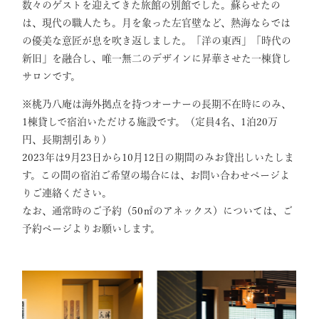
数々のゲストを迎えてきた旅館の別館でした。蘇らせたの
は、現代の職人たち。月を象った左官壁など、熱海ならでは
の優美な意匠が息を吹き返しました。「洋の東西」「時代の
新旧」を融合し、唯一無二のデザインに昇華させた一棟貸し
サロンです。
※桃乃八庵は海外拠点を持つオーナーの長期不在時にのみ、
1棟貸しで宿泊いただける施設です。（定員4名、1泊20万
円、長期割引あり）
2023年は9月23日から10月12日の期間のみお貸出しいたしま
す。この間の宿泊ご希望の場合には、お問い合わせページよ
りご連絡ください。
なお、通常時のご予約（50㎡のアネックス）については、ご
予約ページよりお願いします。