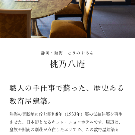
静岡・熱海｜とうのやあん
桃乃八庵
職人の手仕事で蘇った、歴史ある
数寄屋建築。
熱海の景勝地に佇む昭和
年（
年）築の伝統建築を再生
8
1933
させた、日本初となるキュレーションホテルです。周辺は、
皇族や財閥の別荘が点在したエリアで、この数寄屋建築も