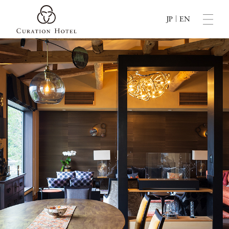
|
JP
EN