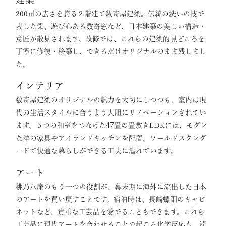
200㎡の広さを誇る２階建て数寄屋建築。伝統の洗いの技で
表した梁、遊び心ある数寄窓など、日本建築の美しい構造・
意匠が散見されます。改修では、これらの建築的見どころを
丁寧に修復・移築し、できるだけオリジナルのまま残しまし
た。
インテリア
数寄屋建築のオリジナルの魅力を大切にしつつも、室内は現
代の生活スタイルに合うよう大胆にリノベーションされてい
ます。５つの和室をつなげた
畳の畳敷きLDKには、モダン
47
な洋の家具やアイランドキッチンを配置。ワールドスタンダ
ードで快適な暮らしができる工夫に溢れています。
アート
桃乃八庵のもう一つの役割が、幕末期に海外に流出した日本
のアートを買い戻すことです。宿泊時は、長崎螺鈿のキャビ
ネットなど、貴重な工芸品を愛でることもできます。これら
工芸品に現代アートを合わせることで起こる化学反応も、滞