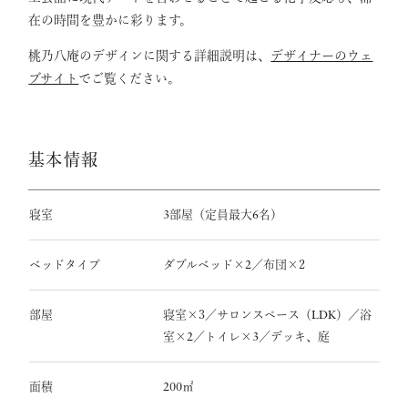
在の時間を豊かに彩ります。
桃乃八庵のデザインに関する詳細説明は、
デザイナーのウェ
ブサイト
でご覧ください。
基本情報
寝室
部屋（定員最大
名）
3
6
ベッドタイプ
ダブルベッド×
／布団×2
2
部屋
寝室×3／サロンスペース（
）／浴
LDK
室×
／トイレ×
／デッキ、庭
2
3
面積
㎡
200