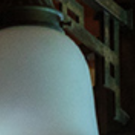
|
JP
EN