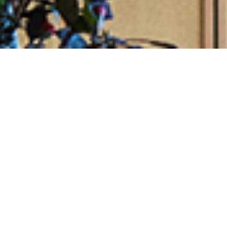
建築、アート、自然。
新たな価値を
インプットする滞在。
仕事や生活から距離を置き、心と体をリフレッシュする
時間
——
。
そんなひと時をより充実したものにするのは、“新たな価
値”との出会いです。
時間によって磨かれた日本の美しい建築意匠。